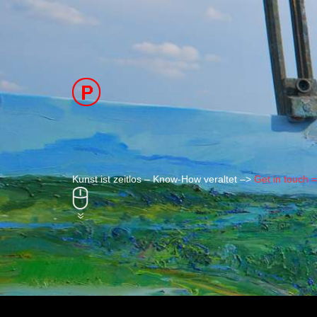
Kunst ist zeitlos – Know-How veraltet –>
Get in touch 