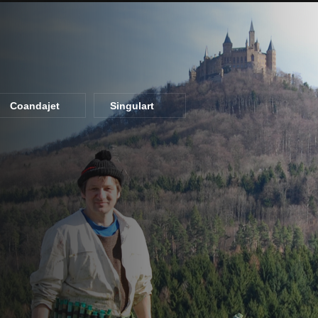
Coandajet
Singulart