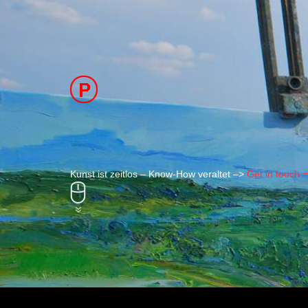
Kunst ist zeitlos – Know-How veraltet –>
Get in touch 