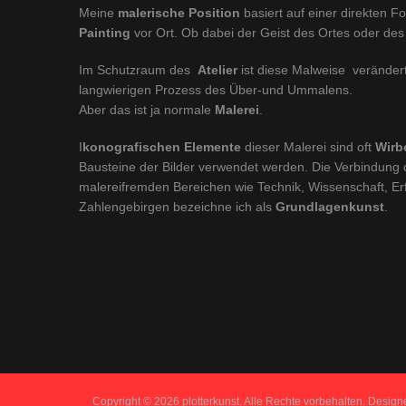
Meine
malerische Position
basiert auf einer direkten F
Painting
vor Ort. Ob dabei der Geist des Ortes oder des
Im Schutzraum des
Atelier
ist diese Malweise verändert
langwierigen Prozess des Über-und Ummalens.
Aber das ist ja normale
Malerei
.
I
konografischen Elemente
dieser Malerei sind oft
Wirb
Bausteine der Bilder verwendet werden. Die Verbindung 
malereifremden Bereichen wie Technik, Wissenschaft, Er
Zahlengebirgen bezeichne ich als
Grundlagenkunst
.
Copyright © 2026 plotterkunst. Alle Rechte vorbehalten. Desig