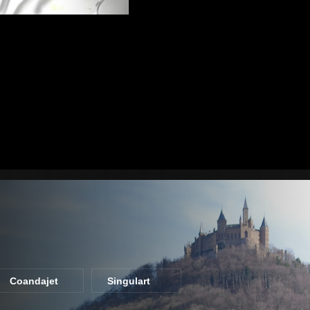
Coandajet
Singulart