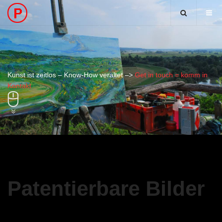
Kunst ist zeitlos – Know-How veraltet –>
Get in touch = komm in
Kontakt
Patentierbare Bilder