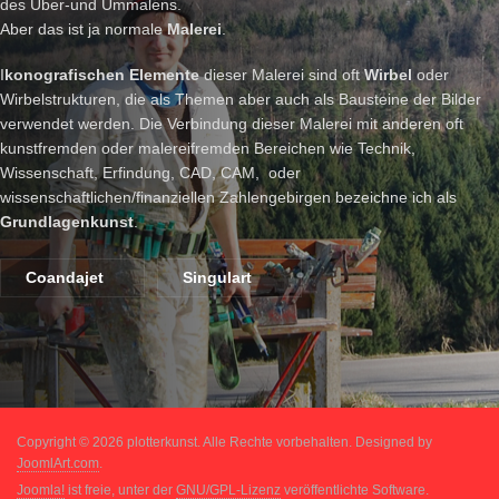
des Über-und Ummalens.
Aber das ist ja normale
Malerei
.
I
konografischen Elemente
dieser Malerei sind oft
Wirbel
oder
Wirbelstrukturen, die als Themen aber auch als Bausteine der Bilder
verwendet werden. Die Verbindung dieser Malerei mit anderen oft
kunstfremden oder malereifremden Bereichen wie Technik,
Wissenschaft, Erfindung, CAD, CAM, oder
wissenschaftlichen/finanziellen Zahlengebirgen bezeichne ich als
Grundlagenkunst
.
Coandajet
Singulart
Copyright © 2026 plotterkunst. Alle Rechte vorbehalten. Designed by
JoomlArt.com
.
Joomla!
ist freie, unter der
GNU/GPL-Lizenz
veröffentlichte Software.