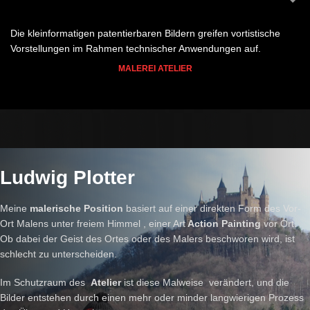
Die kleinformatigen patentierbaren Bildern greifen vortistische
Vorstellungen im Rahmen technischer Anwendungen auf.
MALEREI ATELIER
Ludwig Plotter
Meine
malerische Position
basiert auf einer direkten Form des Vor-
Ort Malens unter freiem Himmel , einer Art
Action Painting
vor Ort.
Ob dabei der Geist des Ortes oder des Malers beschworen wird, ist
schlecht zu unterscheiden.
Im Schutzraum des
Atelier
ist diese Malweise verändert, und die
Bilder entstehen durch einen mehr oder minder langwierigen Prozess