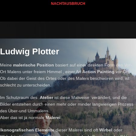
NACHTAUSBRUCH
Ludwig Plotter
Meine
malerische Position
basiert auf einer direkten Form des Vor-
Ort Malens unter freiem Himmel , einer Art
Action Painting
vor Ort.
Ob dabei der Geist des Ortes oder des Malers beschworen wird, ist
schlecht zu unterscheiden.
Im Schutzraum des
Atelier
ist diese Malweise verändert, und die
Bilder entstehen durch einen mehr oder minder langwierigen Prozess
des Über-und Ummalens.
Aber das ist ja normale
Malerei
.
I
konografischen Elemente
dieser Malerei sind oft
Wirbel
oder