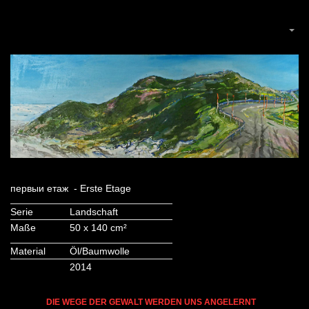
первыи етаж - Erste Etage
Serie
Landschaft
Maße
50 x 140 cm²
Material
Öl/Baumwolle
2014
DIE WEGE DER GEWALT WERDEN UNS ANGELERNT