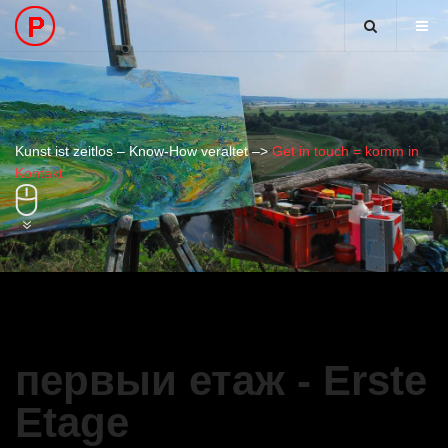
Kunst ist zeitlos – Know-How veraltet –>
Get in touch = komm in
Kontakt
первыи етаж - Erste
Etage