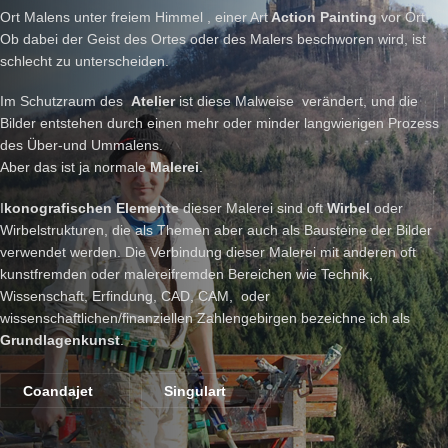
Ort Malens unter freiem Himmel , einer Art
Action Painting
vor Ort.
Ob dabei der Geist des Ortes oder des Malers beschworen wird, ist
schlecht zu unterscheiden.
Im Schutzraum des
Atelier
ist diese Malweise verändert, und die
Bilder entstehen durch einen mehr oder minder langwierigen Prozess
des Über-und Ummalens.
Aber das ist ja normale
Malerei
.
I
konografischen Elemente
dieser Malerei sind oft
Wirbel
oder
Wirbelstrukturen, die als Themen aber auch als Bausteine der Bilder
verwendet werden. Die Verbindung dieser Malerei mit anderen oft
kunstfremden oder malereifremden Bereichen wie Technik,
Wissenschaft, Erfindung, CAD, CAM, oder
wissenschaftlichen/finanziellen Zahlengebirgen bezeichne ich als
Grundlagenkunst
.
Coandajet
Singulart