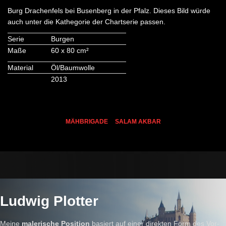
Burg Drachenfels bei Busenberg in der Pfalz. Dieses Bild würde
auch unter die Kathegorie der Chartserie passen.
Serie
Burgen
Maße
60 x 80 cm²
Material
Öl/Baumwolle
2013
MÄHBRIGADE
SALAM AKBAR
Ludwig Plotter
Meine
malerische Position
basiert auf einer direkten Form des Vor-