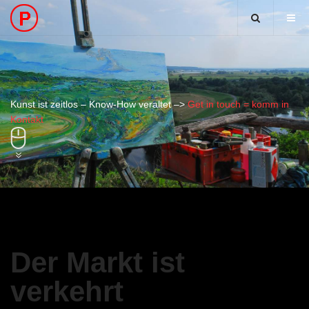
Kunst ist zeitlos – Know-How veraltet –>
Get in touch = komm in
Kontakt
Der Markt ist
verkehrt