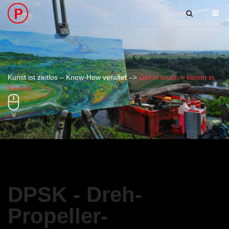
Kunst ist zeitlos – Know-How veraltet –>
Get in touch = komm in
Kontakt
DPSK - Dreh-
Propeller-