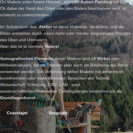
Ort Malens unter freiem Himmel , einer Art
Action Painting
vor Ort.
Ob dabei der Geist des Ortes oder des Malers beschworen wird, ist
schlecht zu unterscheiden.
Im Schutzraum des
Atelier
ist diese Malweise verändert, und die
Bilder entstehen durch einen mehr oder minder langwierigen Prozess
des Über-und Ummalens.
Aber das ist ja normale
Malerei
.
I
konografischen Elemente
dieser Malerei sind oft
Wirbel
oder
Wirbelstrukturen, die als Themen aber auch als Bausteine der Bilder
verwendet werden. Die Verbindung dieser Malerei mit anderen oft
kunstfremden oder malereifremden Bereichen wie Technik,
Wissenschaft, Erfindung, CAD, CAM, oder
wissenschaftlichen/finanziellen Zahlengebirgen bezeichne ich als
Grundlagenkunst
.
Coandajet
Singulart