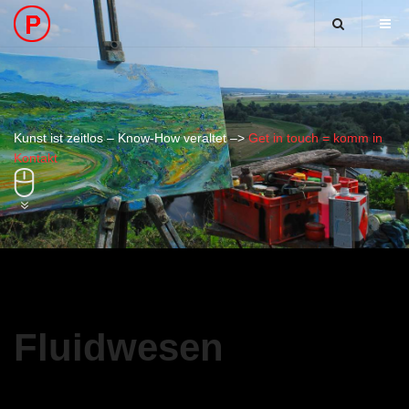
Kunst ist zeitlos – Know-How veraltet –>
Get in touch = komm in
Kontakt
Fluidwesen