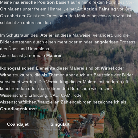
Meine
malerische Position
basiert auf einer direkten Form des Vor-
Ort Malens unter freiem Himmel , einer Art
Action Painting
vor Ort.
Ob dabei der Geist des Ortes oder des Malers beschworen wird, ist
schlecht zu unterscheiden.
Im Schutzraum des
Atelier
ist diese Malweise verändert, und die
Bilder entstehen durch einen mehr oder minder langwierigen Prozess
des Über-und Ummalens.
Aber das ist ja normale
Malerei
.
I
konografischen Elemente
dieser Malerei sind oft
Wirbel
oder
Wirbelstrukturen, die als Themen aber auch als Bausteine der Bilder
verwendet werden. Die Verbindung dieser Malerei mit anderen oft
kunstfremden oder malereifremden Bereichen wie Technik,
Wissenschaft, Erfindung, CAD, CAM, oder
wissenschaftlichen/finanziellen Zahlengebirgen bezeichne ich als
Grundlagenkunst
.
Coandajet
Singulart