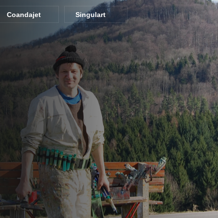
Coandajet
Singulart