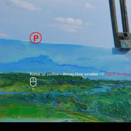
Kunst ist zeitlos – Know-How veraltet –>
Get in touch 