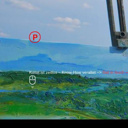
Kunst ist zeitlos – Know-How veraltet –>
Get in touch 