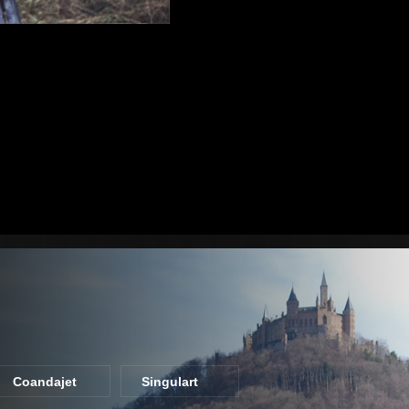
Coandajet
Singulart